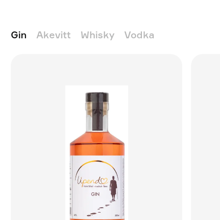
Gin
Akevitt
Whisky
Vodka