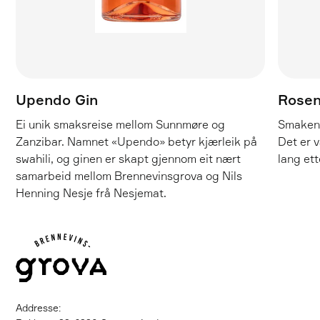
Upendo Gin
Rosen
Ei unik smaksreise mellom Sunnmøre og
Smaken 
Zanzibar. Namnet «Upendo» betyr kjærleik på
Det er v
swahili, og ginen er skapt gjennom eit nært
lang et
samarbeid mellom Brennevinsgrova og Nils
Henning Nesje frå Nesjemat.
Addresse: